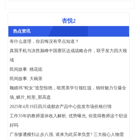
杏悦2
热点资讯
有什么道理，你后悔没有早点知道？
真我手机与决胜巅峰中国赛区达成战略合作，联手发力四大领
域
民间故事: 桃花痣
民间故事: 大碗茶
鞠婧祎“蛇女”造型惊艳，暗黑美学引领红毯，独特魅力引爆全
场_鳞片_蛇形_那高盘
2025年4月19日四川成都农产品中心批发市场价格行情
工作35年的教师退休收入解析, 优势曝光, 你觉得教师这个职业
好吗
广东惨遭横扫止步八强, 谁来为此买单负责? 三大核心人物需